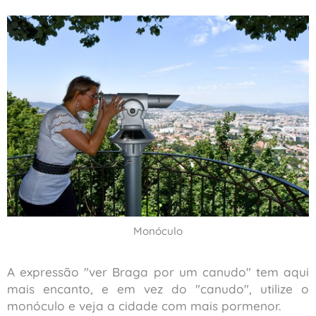
Monóculo
A expressão "ver Braga por um canudo" tem aqui
mais encanto, e em vez do "canudo", utilize o
monóculo e veja a cidade com mais pormenor.