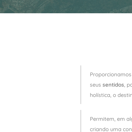
Proporcionamo
seus
sentidos
, p
holística, o dest
Permitem, em al
criando uma con