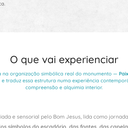
ça.
O que vai experienciar
a na organização simbólica real do monumento —
Pai
 e traduz essa estrutura numa experiência contempo
compreensão e alquimia interior.
da e sensorial pelo Bom Jesus, lida como jornada 
dos símbolos do escadório, das fontes, das capel