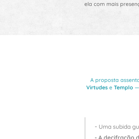
ela com mais presen
A proposta assent
Virtudes
e
Templo
—
-
Uma subida guia
- A decifração 