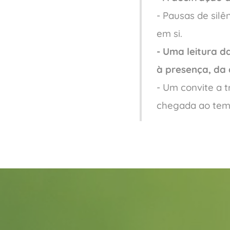
- Pausas de sil
em si.
- Uma leitura 
à presença, da 
- Um convite a t
chegada ao tem