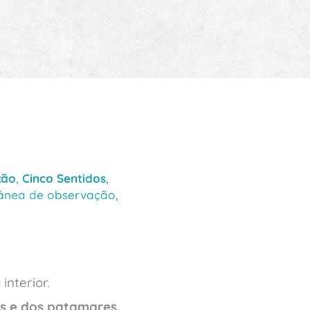
xão
,
Cinco Sentidos
,
rânea de observação,
interior.
as e dos patamares.