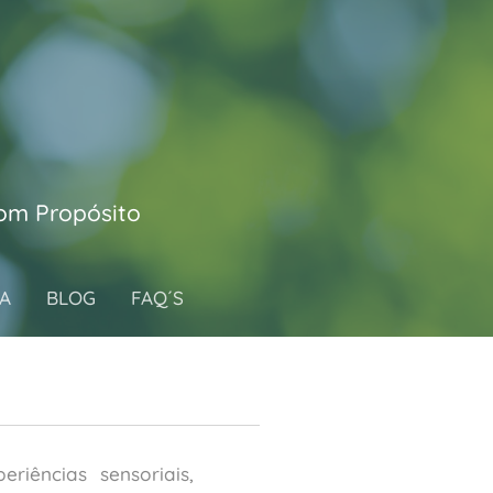
com Propósito
GA
BLOG
FAQ´S
iências sensoriais,