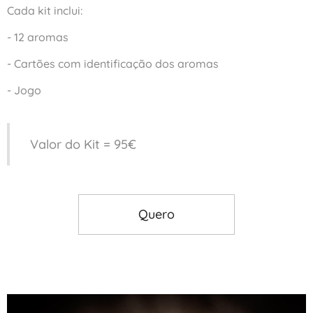
Cada kit inclui:
- 12 aromas
- Cartões com identificação dos aromas
- Jogo
Valor do Kit = 95€
Quero