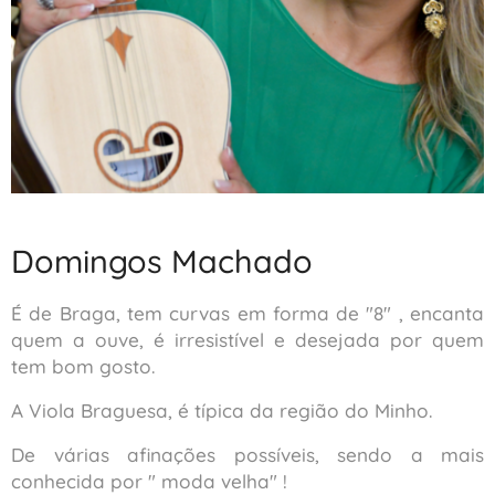
Domingos Machado
É de Braga, tem curvas em forma de "8" , encanta
quem a ouve, é irresistível e desejada por quem
tem bom gosto.
A Viola Braguesa, é típica da região do Minho.
De várias afinações possíveis, sendo a mais
conhecida por " moda velha" !